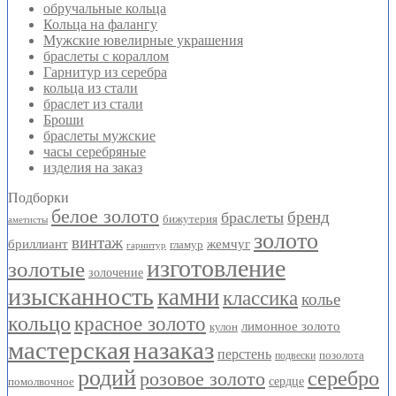
обручальные кольца
Кольца на фалангу
Мужские ювелирные украшения
браслеты с кораллом
Гарнитур из серебра
кольца из стали
браслет из стали
Броши
браслеты мужские
часы серебряные
изделия на заказ
Подборки
белое золото
бренд
браслеты
бижутерия
аметисты
золото
винтаж
бриллиант
жемчуг
гламур
гарнитур
изготовление
золотые
золочение
изысканность
камни
классика
колье
кольцо
красное золото
лимонное золото
кулон
мастерская
назаказ
перстень
позолота
подвески
родий
серебро
розовое золото
помолвочное
сердце