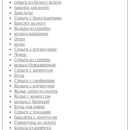
серьги из белого золота
заколка для волос
Браслеты
Серьги с бриллиантами
Браслет на ногу
Кольца из серебра
кольца наборные
Цепи
колье
Серьги с изумрудами
Чокер.
Серьги из серебра
кольца безразмерные
Серьги с жемчугом
Бусы
Серьги с сапфирами
Кольца с изумрудом
Колье, цепи из золота
Колье с жемчугом
кольца с бирюзой
Бусы для очков
Серьги с топазами
браслеты с жемчугом
Гарнитуры из золота
кольца из жемчуга