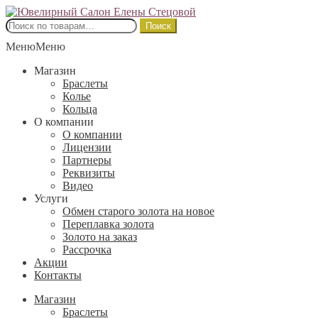
Перейти
Перейти
к
к
Искать:
Поиск
навигации
содержимому
Меню
Меню
Магазин
Браслеты
Колье
Кольца
О компании
О компании
Лицензии
Партнеры
Реквизиты
Видео
Услуги
Обмен старого золота на новое
Переплавка золота
Золото на заказ
Рассрочка
Акции
Контакты
Магазин
Браслеты