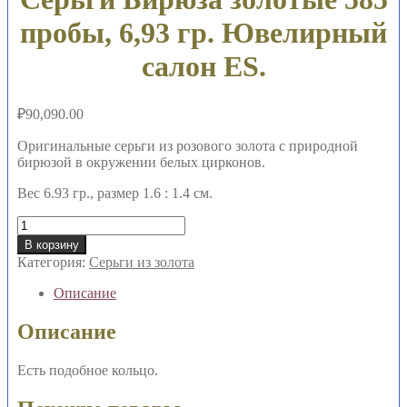
пробы, 6,93 гр. Ювелирный
салон ES.
₽
90,090.00
Оригинальные серьги из розового золота с природной
бирюзой в окружении белых цирконов.
Вес 6.93 гр., размер 1.6 : 1.4 см.
Количество
товара
В корзину
Серьги
Категория:
Серьги из золота
Бирюза
золотые
Описание
585
пробы,
Описание
6,93
гр.
Есть подобное кольцо.
Ювелирный
салон
ES.