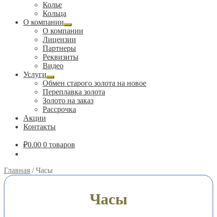
вложенное
Колье
меню
Кольца
О компании
Развернутое
О компании
вложенное
Лицензии
меню
Партнеры
Реквизиты
Видео
Услуги
Развернутое
Обмен старого золота на новое
вложенное
Переплавка золота
меню
Золото на заказ
Рассрочка
Акции
Контакты
₽
0.00
0 товаров
Главная
/
Часы
Часы