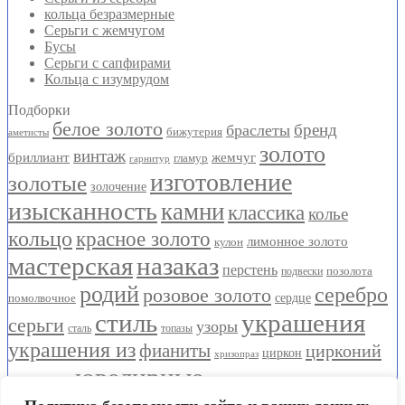
кольца безразмерные
Серьги с жемчугом
Бусы
Серьги с сапфирами
Кольца с изумрудом
Подборки
белое золото
бренд
браслеты
бижутерия
аметисты
золото
винтаж
бриллиант
жемчуг
гламур
гарнитур
изготовление
золотые
золочение
изысканность
камни
классика
колье
кольцо
красное золото
лимонное золото
кулон
мастерская
назаказ
перстень
позолота
подвески
родий
серебро
розовое золото
помолвочное
сердце
стиль
украшения
серьги
узоры
сталь
топазы
украшения из
фианиты
цирконий
циркон
хризопраз
ювелирные
ювелирная
© Ювелирный Салон Елены Стецовой 2025