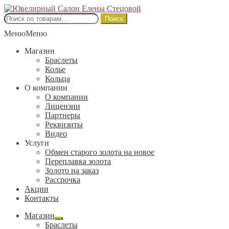
Перейти
Перейти
к
к
Искать:
Поиск
навигации
содержимому
Меню
Меню
Магазин
Браслеты
Колье
Кольца
О компании
О компании
Лицензии
Партнеры
Реквизиты
Видео
Услуги
Обмен старого золота на новое
Переплавка золота
Золото на заказ
Рассрочка
Акции
Контакты
Магазин
Развернутое
Браслеты