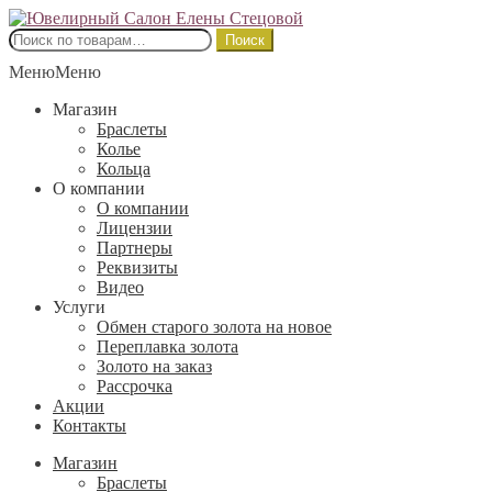
Перейти
Перейти
к
к
Искать:
Поиск
навигации
содержимому
Меню
Меню
Магазин
Браслеты
Колье
Кольца
О компании
О компании
Лицензии
Партнеры
Реквизиты
Видео
Услуги
Обмен старого золота на новое
Переплавка золота
Золото на заказ
Рассрочка
Акции
Контакты
Магазин
Браслеты