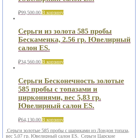
гр.
Ювелирный
₽
99,500.00
В корзину
салон
ES.
Серьги из золота 585 пробы
Бескаменка, 2.56 гр. Ювелирный
салон ES.
₽
34,560.00
В корзину
Серьги Бесконечность золотые
585 пробы с топазами и
циркониями, вес 5,83 гр.
Ювелирный салон ES.
₽
64,130.00
В корзину
Серьги золотые 585 пробы с шариками из Лондон топаза,
вес 5,07 гр. Ювелирный салон ES.
Серьги Царские