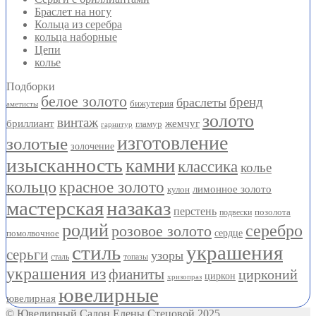
Браслет на ногу
Кольца из серебра
кольца наборные
Цепи
колье
Подборки
белое золото
бренд
браслеты
бижутерия
аметисты
золото
винтаж
бриллиант
жемчуг
гламур
гарнитур
изготовление
золотые
золочение
изысканность
камни
классика
колье
кольцо
красное золото
лимонное золото
кулон
мастерская
назаказ
перстень
позолота
подвески
родий
серебро
розовое золото
помолвочное
сердце
стиль
украшения
серьги
узоры
сталь
топазы
украшения из
фианиты
цирконий
циркон
хризопраз
ювелирные
ювелирная
© Ювелирный Салон Елены Стецовой 2025