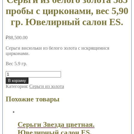
пробы с цирконами, вес 5,90
гр. Ювелирный салон ES.
₽
88,500.00
Серьги висюльки из белого золота с искрящимися
цирконами.
Вес 5.9 гр.
Количество
товара
В корзину
Серьги
Категория:
Серьги из золота
из
белого
Похожие товары
золота
585
пробы
с
цирконами,
Серьги Звезда цветная.
вес
Ювелирный салон ES.
5,90