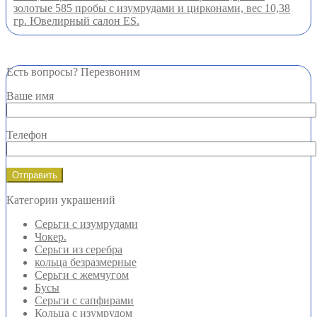
золотые 585 пробы с изумрудами и цирконами, вес 10,38
гр. Ювелирный салон ES.
Есть вопросы? Перезвоним
Ваше имя
Телефон
Категории украшений
Серьги с изумрудами
Чокер.
Серьги из серебра
кольца безразмерные
Серьги с жемчугом
Бусы
Серьги с сапфирами
Кольца с изумрудом