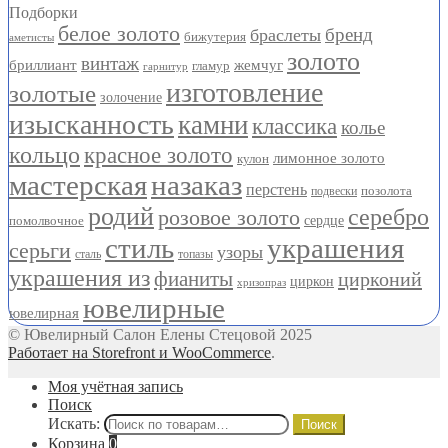
Подборки
белое золото
бренд
браслеты
бижутерия
аметисты
золото
винтаж
бриллиант
жемчуг
гламур
гарнитур
изготовление
золотые
золочение
изысканность
камни
классика
колье
кольцо
красное золото
лимонное золото
кулон
мастерская
назаказ
перстень
позолота
подвески
родий
серебро
розовое золото
помолвочное
сердце
стиль
украшения
серьги
узоры
сталь
топазы
украшения из
фианиты
цирконий
циркон
хризопраз
ювелирные
ювелирная
© Ювелирный Салон Елены Стецовой 2025
Работает на Storefront и WooCommerce
.
Моя учётная запись
Поиск
Искать:
Поиск
Корзина
0