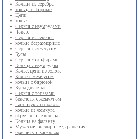
Кольца из серебра
кольца наборные
Цепи
колье
Серьги с изумрудами
Чокер.
Серьги из серебра
кольца безразмерные
Серьги с жемчугом
Бусы
Серьги с сапфирами
Кольца с изумрудом
Колье, цепи из золота
Колье с жемчугом
кольца с бирюзой
Бусы для очков
Серьги с топазами
браслеты с жемчугом
Гарнитуры из золота
кольца из жемчуга
обручальные кольца
Кольца на фалангу
Мужские ювелирные украшения
браслеты с кораллом