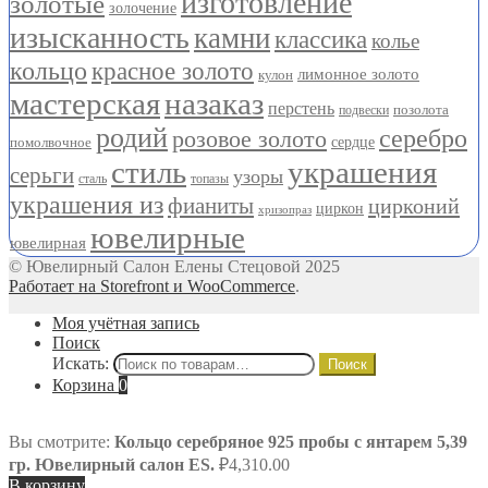
изготовление
золотые
золочение
изысканность
камни
классика
колье
кольцо
красное золото
лимонное золото
кулон
мастерская
назаказ
перстень
позолота
подвески
родий
серебро
розовое золото
помолвочное
сердце
стиль
украшения
серьги
узоры
сталь
топазы
украшения из
фианиты
цирконий
циркон
хризопраз
ювелирные
ювелирная
© Ювелирный Салон Елены Стецовой 2025
Работает на Storefront и WooCommerce
.
Моя учётная запись
Поиск
Искать:
Поиск
Корзина
0
Вы смотрите:
Кольцо серебряное 925 пробы с янтарем 5,39
гр. Ювелирный салон ES.
₽
4,310.00
В корзину