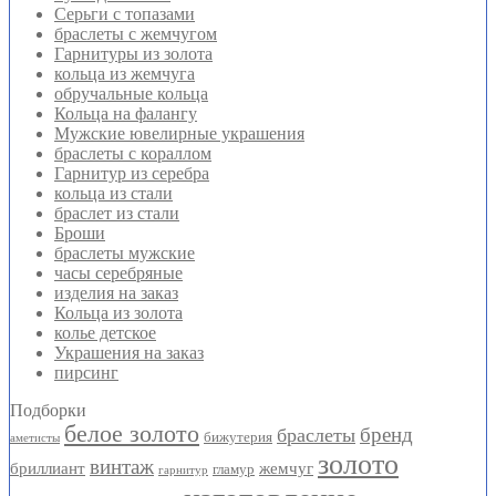
Серьги с топазами
браслеты с жемчугом
Гарнитуры из золота
кольца из жемчуга
обручальные кольца
Кольца на фалангу
Мужские ювелирные украшения
браслеты с кораллом
Гарнитур из серебра
кольца из стали
браслет из стали
Броши
браслеты мужские
часы серебряные
изделия на заказ
Кольца из золота
колье детское
Украшения на заказ
пирсинг
Подборки
белое золото
бренд
браслеты
бижутерия
аметисты
золото
винтаж
бриллиант
жемчуг
гламур
гарнитур