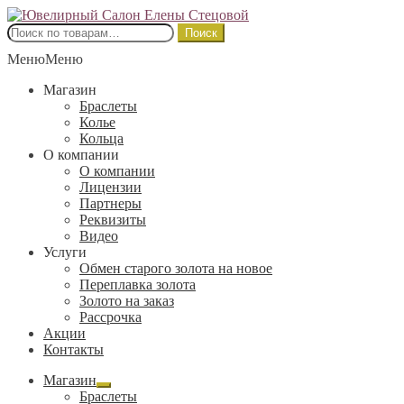
Перейти
Перейти
к
к
Искать:
Поиск
навигации
содержимому
Меню
Меню
Магазин
Браслеты
Колье
Кольца
О компании
О компании
Лицензии
Партнеры
Реквизиты
Видео
Услуги
Обмен старого золота на новое
Переплавка золота
Золото на заказ
Рассрочка
Акции
Контакты
Магазин
Развернутое
Браслеты