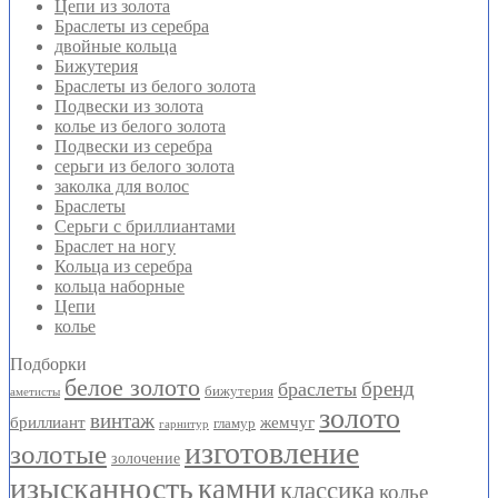
Цепи из золота
Браслеты из серебра
двойные кольца
Бижутерия
Браслеты из белого золота
Подвески из золота
колье из белого золота
Подвески из серебра
серьги из белого золота
заколка для волос
Браслеты
Серьги с бриллиантами
Браслет на ногу
Кольца из серебра
кольца наборные
Цепи
колье
Подборки
белое золото
бренд
браслеты
бижутерия
аметисты
золото
винтаж
бриллиант
жемчуг
гламур
гарнитур
изготовление
золотые
золочение
изысканность
камни
классика
колье