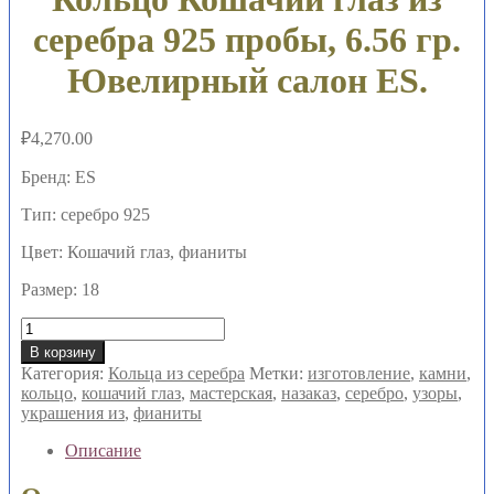
серебра 925 пробы, 6.56 гр.
Ювелирный салон ES.
₽
4,270.00
Бренд: ES
Тип: серебро 925
Цвет: Кошачий глаз, фианиты
Размер: 18
Количество
товара
В корзину
Кольцо
Категория:
Кольца из серебра
Метки:
изготовление
,
камни
,
Кошачий
кольцо
,
кошачий глаз
,
мастерская
,
назаказ
,
серебро
,
узоры
,
глаз
украшения из
,
фианиты
из
серебра
Описание
925
пробы,