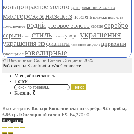
кольцо
красное золото
лимонное золото
кулон
мастерская
назаказ
перстень
позолота
подвески
родий
серебро
розовое золото
помолвочное
сердце
стиль
украшения
серьги
узоры
сталь
топазы
украшения из
фианиты
цирконий
циркон
хризопраз
ювелирные
ювелирная
© Ювелирный Салон Елены Стецовой 2025
Работает на Storefront и WooCommerce
.
Моя учётная запись
Поиск
Искать:
Поиск
Корзина
0
Вы смотрите:
Кольцо Кошачий глаз из серебра 925 пробы,
6.56 гр. Ювелирный салон ES.
₽
4,270.00
В корзину