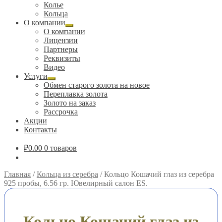
вложенное
Колье
меню
Кольца
О компании
Развернутое
О компании
вложенное
Лицензии
меню
Партнеры
Реквизиты
Видео
Услуги
Развернутое
Обмен старого золота на новое
вложенное
Переплавка золота
меню
Золото на заказ
Рассрочка
Акции
Контакты
₽
0.00
0 товаров
Главная
/
Кольца из серебра
/
Кольцо Кошачий глаз из серебра
925 пробы, 6.56 гр. Ювелирный салон ES.
Кольцо Кошачий глаз из