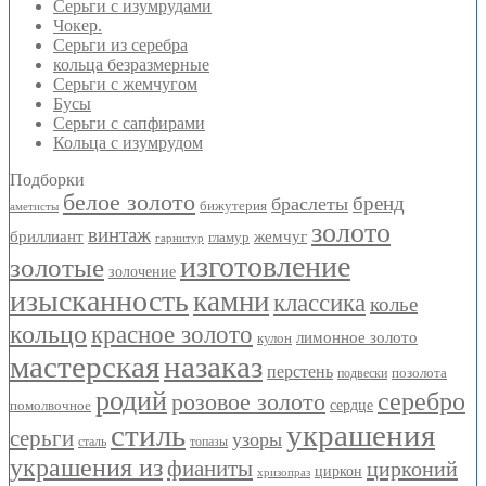
Серьги с изумрудами
Чокер.
Серьги из серебра
кольца безразмерные
Серьги с жемчугом
Бусы
Серьги с сапфирами
Кольца с изумрудом
Подборки
белое золото
бренд
браслеты
бижутерия
аметисты
золото
винтаж
бриллиант
жемчуг
гламур
гарнитур
изготовление
золотые
золочение
изысканность
камни
классика
колье
кольцо
красное золото
лимонное золото
кулон
мастерская
назаказ
перстень
позолота
подвески
родий
серебро
розовое золото
помолвочное
сердце
стиль
украшения
серьги
узоры
сталь
топазы
украшения из
фианиты
цирконий
циркон
хризопраз