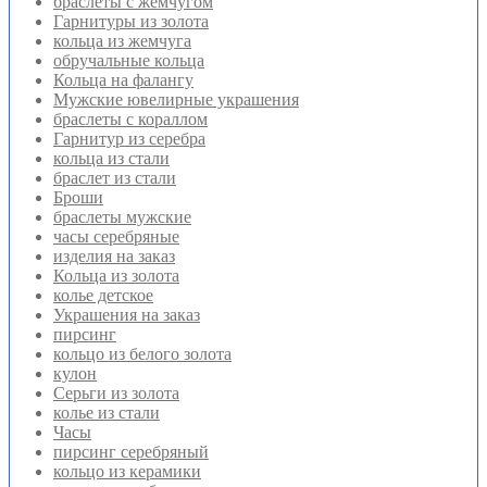
браслеты с жемчугом
Гарнитуры из золота
кольца из жемчуга
обручальные кольца
Кольца на фалангу
Мужские ювелирные украшения
браслеты с кораллом
Гарнитур из серебра
кольца из стали
браслет из стали
Броши
браслеты мужские
часы серебряные
изделия на заказ
Кольца из золота
колье детское
Украшения на заказ
пирсинг
кольцо из белого золота
кулон
Серьги из золота
колье из стали
Часы
пирсинг серебряный
кольцо из керамики